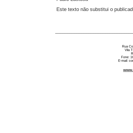
Este texto não substitui o publica
________________________________
Rua Cor
Vila 
R
Fone: 1
E-mail: c
www.