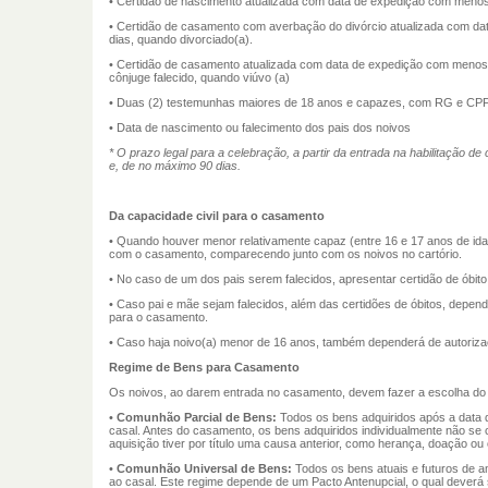
• Certidão de nascimento atualizada com data de expedição com menos d
• Certidão de casamento com averbação do divórcio atualizada com d
dias, quando divorciado(a).
• Certidão de casamento atualizada com data de expedição com menos d
cônjuge falecido, quando viúvo (a)
• Duas (2) testemunhas maiores de 18 anos e capazes, com RG e CP
• Data de nascimento ou falecimento dos pais dos noivos
* O prazo legal para a celebração, a partir da entrada na habilitação d
e, de no máximo 90 dias.
Da capacidade civil para o casamento
• Quando houver menor relativamente capaz (entre 16 e 17 anos de ida
com o casamento, comparecendo junto com os noivos no cartório.
• No caso de um dos pais serem falecidos, apresentar certidão de óbito
• Caso pai e mãe sejam falecidos, além das certidões de óbitos, depend
para o casamento.
• Caso haja noivo(a) menor de 16 anos, também dependerá de autorizaçã
Regime de Bens para Casamento
Os noivos, ao darem entrada no casamento, devem fazer a escolha do 
•
Comunhão Parcial de Bens:
Todos os bens adquiridos após a data
casal. Antes do casamento, os bens adquiridos individualmente não se 
aquisição tiver por título uma causa anterior, como herança, doação o
•
Comunhão Universal de Bens:
Todos os bens atuais e futuros de 
ao casal. Este regime depende de um Pacto Antenupcial, o qual deverá 