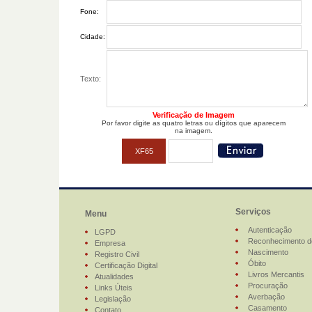
Fone:
Cidade:
Texto:
Verificação de Imagem
Por favor digite as quatro letras ou dígitos que aparecem
na imagem.
XF65
Serviços
Menu
Autenticação
LGPD
Reconhecimento d
Empresa
Nascimento
Registro Civil
Óbito
Certificação Digital
Livros Mercantis
Atualidades
Procuração
Links Úteis
Averbação
Legislação
Casamento
Contato